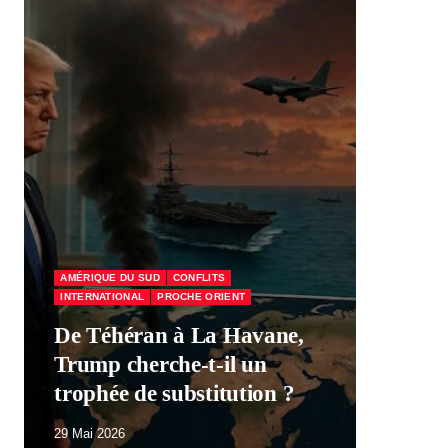
AMÉRIQUE DU SUD
CONFLITS
INTERNATIONAL
PROCHE ORIENT
ÉCO
De Téhéran à La Havane,
Trump cherche-t-il un
Mac
trophée de substitution ?
par
29 Mai 2026
29 M