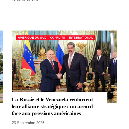
AMÉRIQUE DU SUD
CONFLITS
INTERNATIONAL
DÉSINFORMATION
ÉCONOMIE & SOCIAL
FRANCE
Dématérialisation totale des
procurations de vote : six
La Russie et le Venezuela renforcent
mois après les municipales,
leur alliance stratégique : un accord
le bilan qui inquiète
face aux pressions américaines
23 Septembre 2025
28 Mai 2026