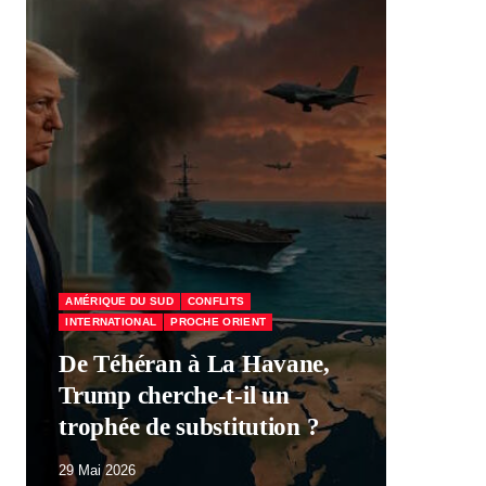
AMÉRIQUE DU SUD
CONFLITS
INTERNATIONAL
PROCHE ORIENT
ÉCO
De Téhéran à La Havane,
Trump cherche-t-il un
Mac
trophée de substitution ?
par
29 Mai 2026
29 M