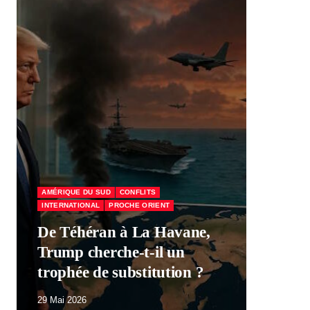
AMÉRIQUE DU SUD
CONFLITS
INTERNATIONAL
PROCHE ORIENT
ÉCO
De Téhéran à La Havane,
Trump cherche-t-il un
Mac
trophée de substitution ?
par
29 Mai 2026
29 M