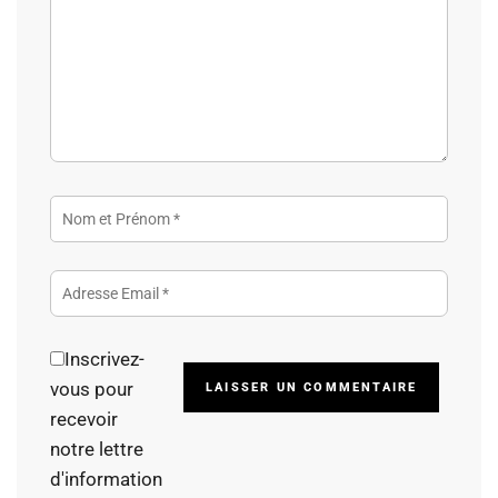
Inscrivez-
Alterna
vous pour
recevoir
notre lettre
d'information