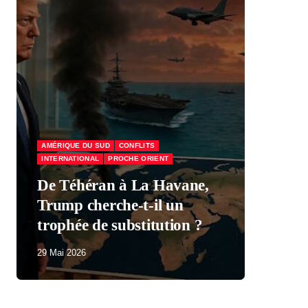
AMÉRIQUE DU SUD
CONFLITS
INTERNATIONAL
PROCHE ORIENT
ÉCO
De Téhéran à La Havane,
Trump cherche-t-il un
Mac
trophée de substitution ?
par
29 Mai 2026
29 M