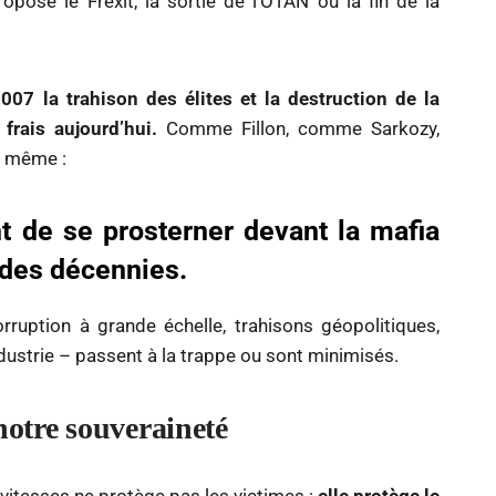
ose le Frexit, la sortie de l’OTAN ou la fin de la
07 la trahison des élites et la destruction de la
frais aujourd’hui.
Comme Fillon, comme Sarkozy,
e même :
t de se prosterner devant la mafia
s des décennies.
ruption à grande échelle, trahisons géopolitiques,
ndustrie – passent à la trappe ou sont minimisés.
notre souveraineté