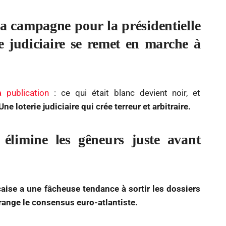
sa campagne pour la présidentielle
e judiciaire se remet en marche à
a publication
: ce qui était blanc devient noir, et
DÉSINFORMATION
ÉCONOMIE & SOCIAL
FRANCE
Une loterie judiciaire qui crée terreur et arbitraire.
Dématérialisation totale des
procurations de vote : six
élimine les gêneurs juste avant
mois après les municipales,
le bilan qui inquiète
28 Mai 2026
çaise a une fâcheuse tendance à sortir les dossiers
ange le consensus euro-atlantiste.