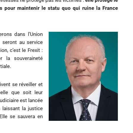
x vitesses ne protège pas les victimes :
elle protège le
s pour maintenir le statu quo qui ruine la France
erons dans l’Union
s seront au service
n, c’est le Frexit :
r la souveraineté
tiale.
vent se réveiller et
elle que soit leur
udiciaire est lancée
laissant la justice
 Elle se sauvera en