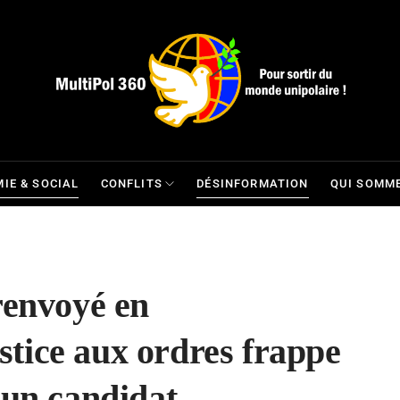
IE & SOCIAL
CONFLITS
DÉSINFORMATION
QUI SOMME
renvoyé en
ustice aux ordres frappe
 un candidat