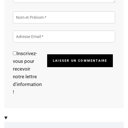
Inscrivez-
Alterna
vous pour
recevoir
notre lettre
d'information
!