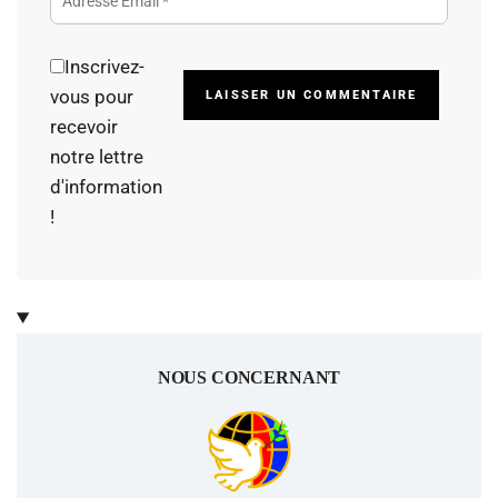
Inscrivez-
Alterna
vous pour
recevoir
notre lettre
d'information
!
NOUS CONCERNANT