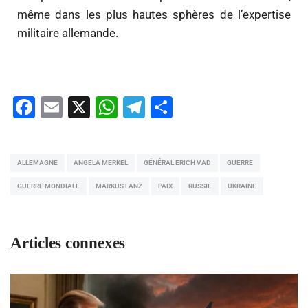
même dans les plus hautes sphères de l’expertise
militaire allemande.
Facebook
Email
X
WhatsApp
Telegram
Partager
ALLEMAGNE
ANGELA MERKEL
GÉNÉRAL ERICH VAD
GUERRE
GUERRE MONDIALE
MARKUS LANZ
PAIX
RUSSIE
UKRAINE
Articles connexes