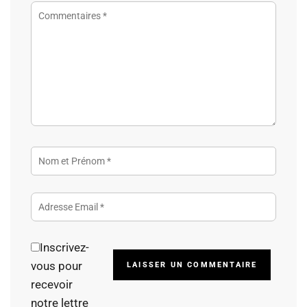
Inscrivez-
Alterna
vous pour
recevoir
notre lettre