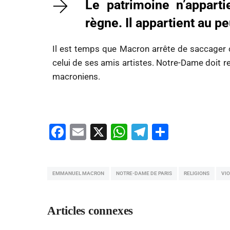
Le patrimoine n’appart
règne. Il appartient au pe
Il est temps que Macron arrête de saccager ce
celui de ses amis artistes. Notre-Dame doit 
macroniens.
Facebook
Email
X
WhatsApp
Telegram
Partage
EMMANUEL MACRON
NOTRE-DAME DE PARIS
RELIGIONS
VIO
Articles connexes