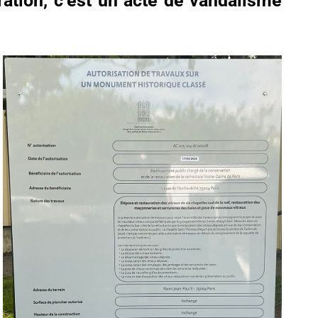
ration, c’est un acte de vandalisme
DÉSINFORMATION
ÉCONOMIE & SOCIAL
FRANCE
Dématérialisation totale des
procurations de vote : six
mois après les municipales,
le bilan qui inquiète
28 Mai 2026