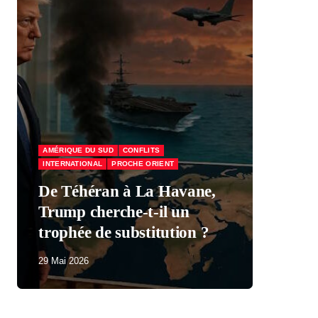
AMÉRIQUE DU SUD
CONFLITS
INTERNATIONAL
PROCHE ORIENT
ÉCO
De Téhéran à La Havane,
Trump cherche-t-il un
Mac
trophée de substitution ?
par
29 Mai 2026
29 M