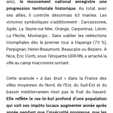
ans),
le mouvement national enregistre une
progression territoriale historique.
Au total, avec
ses alliés, il contrôle désormais 63 mairies. Les
victoires symboliques s’additionnent : Carcassonne,
Agde, La Seyne-sur-Mer, Orange, Carpentras, Liévin,
La Flèche, Montargis… Sans oublier les réélections
triomphales dès le premier tour à Hayange (73 %),
Perpignan, Hénin-Beaumont, Beaucaire ou Béziers. À
Nice, Éric Ciotti, sous l’étiquette UDR-RN, a arraché la
ville au camp macroniste sortant.
Cette avancée «
à bas bruit
» dans la France des
villes moyennes du Nord, de l’Est, du Sud-Est et du
bassin méditerranéen n’est pas le fruit du hasard.
Elle reflète le ras-le-bol profond d’une population
qui voit ses impôts locaux augmenter année après
année pendant que l’insécurité progresse, que les