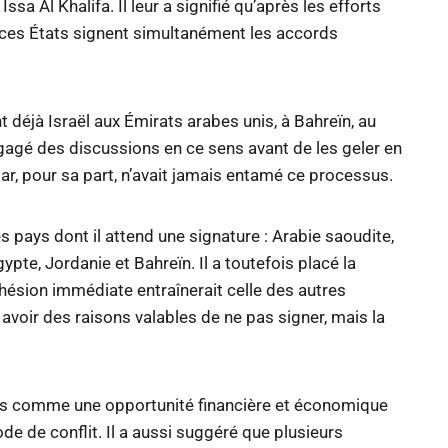
a Al Khalifa. Il leur a signifié qu’après les efforts
e ces États signent simultanément les accords
déjà Israël aux Émirats arabes unis, à Bahreïn, au
gagé des discussions en ce sens avant de les geler en
ar, pour sa part, n’avait jamais entamé ce processus.
DÉSINFORMATION
ÉCONOMIE & SOCIAL
FRANCE
ays dont il attend une signature : Arabie saoudite,
Dématérialisation totale des
ypte, Jordanie et Bahreïn. Il a toutefois placé la
procurations de vote : six
dhésion immédiate entraînerait celle des autres
mois après les municipales,
 avoir des raisons valables de ne pas signer, mais la
le bilan qui inquiète
28 Mai 2026
ns comme une opportunité financière et économique
de de conflit. Il a aussi suggéré que plusieurs