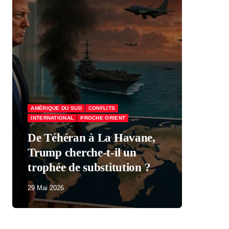
AMÉRIQUE DU SUD
CONFLITS
INTERNATIONAL
PROCHE ORIENT
ÉCO
De Téhéran à La Havane,
Trump cherche-t-il un
Mac
trophée de substitution ?
par
29 Mai 2026
29 M