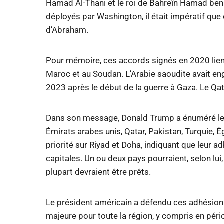
Hamad Al-Thani et le roi de Bahreïn Hamad ben Iss
déployés par Washington, il était impératif qu
d’Abraham.
Pour mémoire, ces accords signés en 2020 lient 
Maroc et au Soudan. L’Arabie saoudite avait en
2023 après le début de la guerre à Gaza. Le Qat
Dans son message, Donald Trump a énuméré les p
Émirats arabes unis, Qatar, Pakistan, Turquie, Ég
priorité sur Riyad et Doha, indiquant que leur a
capitales. Un ou deux pays pourraient, selon lui,
plupart devraient être prêts.
Le président américain a défendu ces adhésio
majeure pour toute la région, y compris en pério