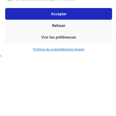
Réseau International
Accepter
Refuser
Voir les préférences
Politique de cookies
Mentions légales
© Copyright 2026 MultiPol 360 | All Rights Reserved.
Mentions légales
Politique de cookies (UE)
Contact