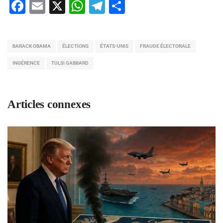
Facebook
Email
X
WhatsApp
Telegram
Partager
BARACK OBAMA
ÉLECTIONS
ÉTATS-UNIS
FRAUDE ÉLECTORALE
INGÉRENCE
TULSI GABBARD
Articles connexes