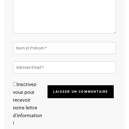
Inscrivez-
Alterna
vous pour
recevoir
notre lettre
d'information
!