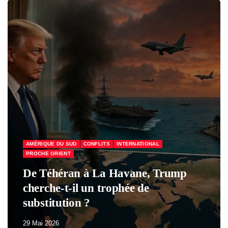
CONFLITS
INTERNATIONAL
 à La Havane, Trump
ÉCONOMIE & SOCIAL
 un trophée de
 ?
Macron a per
29 Mai 2026