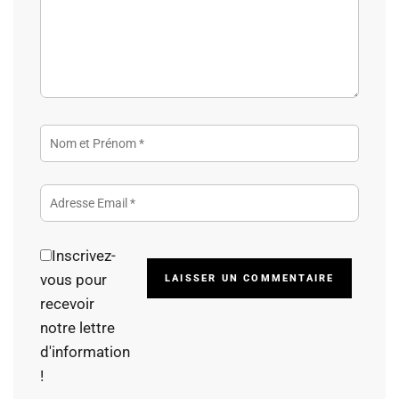
Inscrivez-
Alterna
vous pour
recevoir
notre lettre
d'information
!