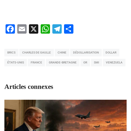
Facebook
Email
X
WhatsApp
Telegram
Partager
BRICS
CHARLES DE GAULLE
CHINE
DÉDOLLARISATION
DOLLAR
ÉTATS-UNIS
FRANCE
GRANDE-BRETAGNE
OR
SMI
VENEZUELA
Articles connexes