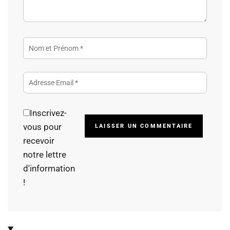
Inscrivez-
Alterna
vous pour
recevoir
notre lettre
d'information
!