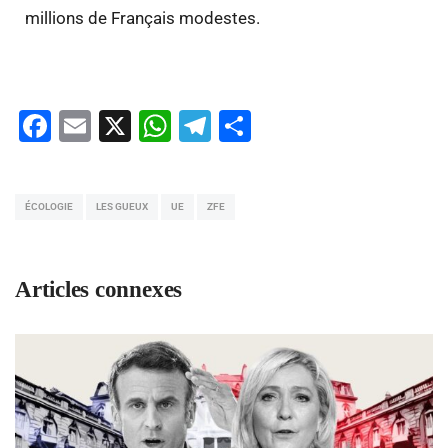
millions de Français modestes.
Facebook
Email
X
WhatsApp
Telegram
Partager
ÉCOLOGIE
LES GUEUX
UE
ZFE
Articles connexes