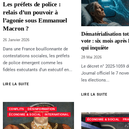
Les préfets de police :
relais d’un pouvoir à
l’agonie sous Emmanuel
Macron ?
Dématérialisation tot
26 Janvier 2026
vote : six mois après 
qui inquiète
Dans une France bouillonnante de
contestations sociales, les préfets
28 Mai 2026
de police émergent comme les
Le décret n° 2025-1059 d
fidèles exécutants d'un exécutif en...
Journal officiel le 7 nov
les élections...
LIRE LA SUITE
LIRE LA SUITE
CONFLITS
DÉSINFORMATION
ÉCONOMIE & SOCIAL
INTERNATIONAL
ÉCONOMIE & SOCIAL
FR