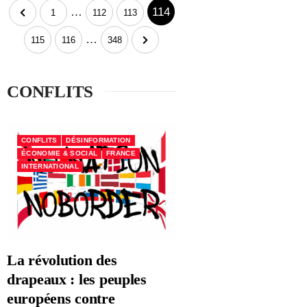
…
114
1
112
113
…
115
116
348
CONFLITS
CONFLITS
DÉSINFORMATION
ÉCONOMIE & SOCIAL
FRANCE
INTERNATIONAL
La révolution des
drapeaux : les peuples
européens contre