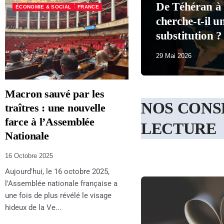
 La Havane, Trump
ÉCONOMIE & SOCIAL
FRANCE
ÉCONOMIE & SOCIAL
n trophée de
Macron a perd
29 Mai 2026
Macron sauvé par les
NOS CONS
traîtres : une nouvelle
farce à l’Assemblée
LECTURE
Nationale
16 Octobre 2025
Aujourd'hui, le 16 octobre 2025,
l'Assemblée nationale française a
une fois de plus révélé le visage
hideux de la Ve...