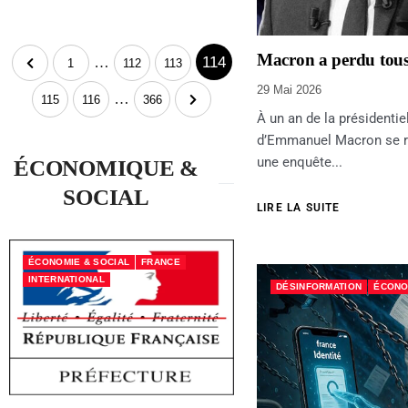
Macron a perdu tous 
…
114
1
112
113
29 Mai 2026
…
115
116
366
À un an de la présidentiel
d’Emmanuel Macron se ré
une enquête...
ÉCONOMIQUE &
SOCIAL
LIRE LA SUITE
ÉCONOMIE & SOCIAL
FRANCE
INTERNATIONAL
DÉSINFORMATION
ÉCONO