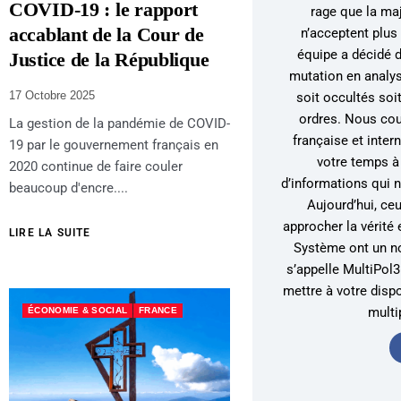
COVID-19 : le rapport
rage que la ma
accablant de la Cour de
n’acceptent plus 
équipe a décidé 
Justice de la République
mutation en analys
17 Octobre 2025
soit occultés soi
ordres. Nous couv
La gestion de la pandémie de COVID-
française et inter
19 par le gouvernement français en
votre temps à 
2020 continue de faire couler
d’informations qui 
beaucoup d'encre....
Aujourd’hui, ce
approcher la vérité 
LIRE LA SUITE
Système ont un nou
s’appelle MultiPo
mettre à votre disp
multi
ÉCONOMIE & SOCIAL
FRANCE