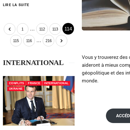
LIRE LA SUITE
…
114
1
112
113
…
115
116
216
Vous y trouverez des 
INTERNATIONAL
aideront à mieux comp
géopolitique et des i
monde.
CONFLITS
FRANCE
INTERNATIONAL
UKRAINE
ACCÉD