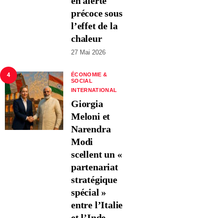
en alerte
précoce sous
l’effet de la
chaleur
27 Mai 2026
4
ÉCONOMIE &
SOCIAL
INTERNATIONAL
Giorgia
Meloni et
Narendra
Modi
scellent un «
partenariat
stratégique
spécial »
entre l’Italie
et l’Inde