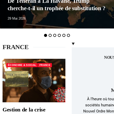
?
Macron a perdu tous ses partisans
29 Mai 2026
1
2
3
4
5
6
FRANCE
NOU
ÉCONOMIE & SOCIAL
FRANCE
M
À l’heure où tou
sociétés humaine
Gestion de la crise
Nouvel Ordre Mond