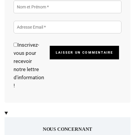
Inscrivez-
Alterna
vous pour
recevoir
notre lettre
d'information
!
NOUS CONCERNANT