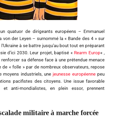
ien, un quatuor de dirigeants européens – Emmanuel
ula von der Leyen – surnommé la « Bande des 4 » sur
l’Ukraine à se battre jusqu’au bout tout en préparant
sie d’ici 2030. Leur projet, baptisé «
Rearm Europ
« ,
à renforcer sa défense face à une prétendue menace
iée de « folle » par de nombreux observateurs, repose
e moyens industriels, une
jeunesse européenne
peu
ations pacifistes des citoyens. Une issue favorable
s et anti-mondialistes, en plein essor, prennent
calade militaire à marche forcée