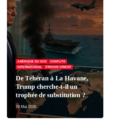
AMÉRIQUE DU SUD
CONFLITS
INTERNATIONAL
PROCHE ORIENT
ÉCO
De Téhéran à La Havane,
Trump cherche-t-il un
Mac
trophée de substitution ?
par
29 Mai 2026
29 M