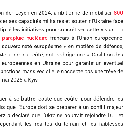
von der Leyen en 2024, ambitionne de mobiliser
800
er ses capacités militaires et soutenir l’Ukraine face
plié les initiatives pour concrétiser cette vision. En
e
parapluie nucléaire
français à l’Union européenne,
« souveraineté européenne » en matière de défense,
erz, de leur côté, ont codirigé une « Coalition des
DÉSINFORMATION
ÉCONOMIE & SOCIAL
s européennes en Ukraine pour garantir un éventuel
FRANCE
sanctions massives si elle n’accepte pas une trêve de
Dématérialisation totale des
 mai 2025 à Kyiv.
procurations de vote : six
mois après les municipales,
inuer à se battre, coûte que coûte, pour défendre les
le bilan qui inquiète
s que l’Europe doit se préparer à un conflit majeur
28 Mai 2026
rz a déclaré que l’Ukraine pourrait rejoindre l’UE et
cependant les réalités du terrain et les faiblesses