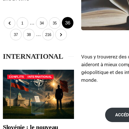
…
36
1
34
35
…
37
38
216
INTERNATIONAL
Vous y trouverez des 
aideront à mieux comp
géopolitique et des i
CONFLITS
INTERNATIONAL
monde.
ACCÉD
Slovénie : le nouveau