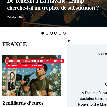
Macron a perdu tous ses partisans
29 Mai 2026
1
2
3
4
5
6
FRANCE
NOU
CONFLITS
ÉCONOMIE & SOCIAL
FRANCE
INTERNATIONAL
UKRAINE
M
À l’heure où tou
sociétés humaine
2 milliards d’euros
Nouvel Ordre Mond