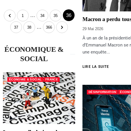
…
36
1
34
35
Macron a perdu tous 
…
37
38
366
29 Mai 2026
À un an de la présidentiel
d’Emmanuel Macron se ré
ÉCONOMIQUE &
une enquête...
SOCIAL
LIRE LA SUITE
ÉCONOMIE & SOCIAL
FRANCE
DÉSINFORMATION
ÉCONO