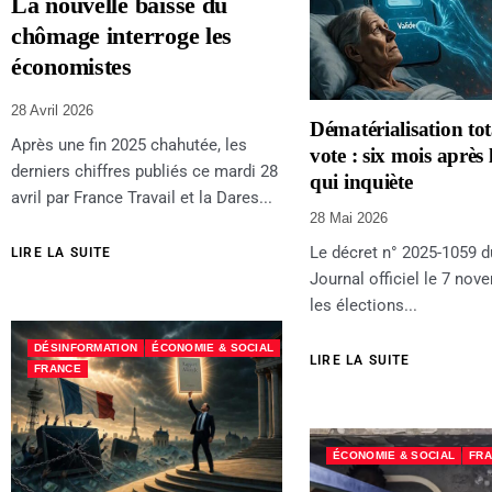
La nouvelle baisse du
chômage interroge les
économistes
28 Avril 2026
Dématérialisation tot
Après une fin 2025 chahutée, les
vote : six mois après 
derniers chiffres publiés ce mardi 28
qui inquiète
avril par France Travail et la Dares...
28 Mai 2026
Le décret n° 2025-1059 d
LIRE LA SUITE
Journal officiel le 7 nov
les élections...
DÉSINFORMATION
ÉCONOMIE & SOCIAL
LIRE LA SUITE
FRANCE
ÉCONOMIE & SOCIAL
FR