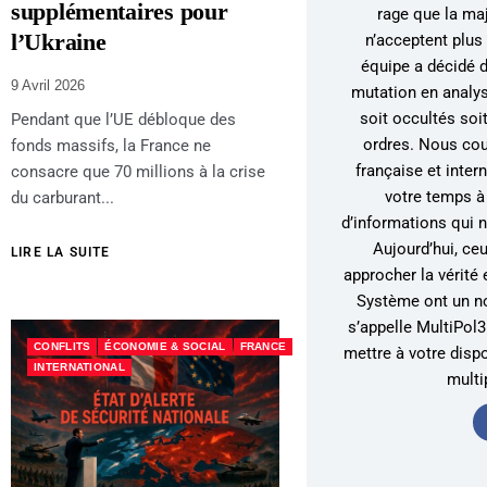
supplémentaires pour
rage que la ma
l’Ukraine
n’acceptent plus 
équipe a décidé 
9 Avril 2026
mutation en analys
soit occultés soi
Pendant que l’UE débloque des
ordres. Nous couv
fonds massifs, la France ne
française et inter
consacre que 70 millions à la crise
votre temps à 
du carburant...
d’informations qui 
Aujourd’hui, ce
LIRE LA SUITE
approcher la vérité 
Système ont un nou
s’appelle MultiPo
CONFLITS
ÉCONOMIE & SOCIAL
FRANCE
mettre à votre disp
INTERNATIONAL
multi