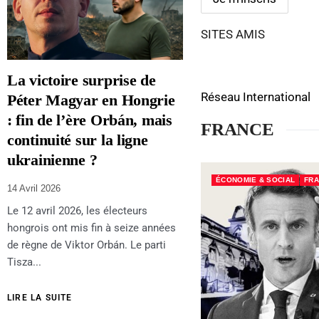
SITES AMIS
La victoire surprise de
Réseau International
Péter Magyar en Hongrie
: fin de l’ère Orbán, mais
FRANCE
continuité sur la ligne
ukrainienne ?
ÉCONOMIE & SOCIAL
FR
14 Avril 2026
Le 12 avril 2026, les électeurs
hongrois ont mis fin à seize années
de règne de Viktor Orbán. Le parti
Tisza...
LIRE LA SUITE