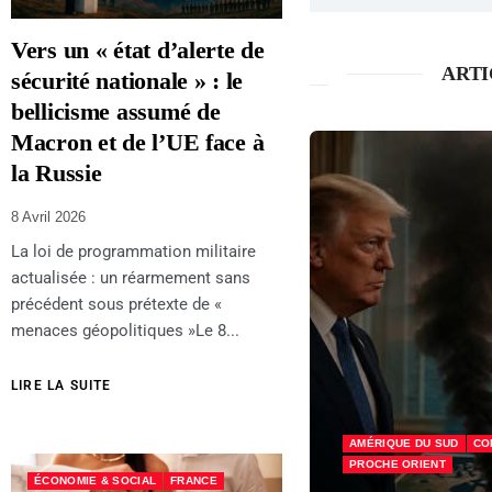
Vers un « état d’alerte de
ARTI
sécurité nationale » : le
bellicisme assumé de
Macron et de l’UE face à
la Russie
8 Avril 2026
La loi de programmation militaire
actualisée : un réarmement sans
précédent sous prétexte de «
menaces géopolitiques »Le 8...
LIRE LA SUITE
NFLITS
INTERNATIONAL
ÉCONOMIE & SOCIAL
FRANCE